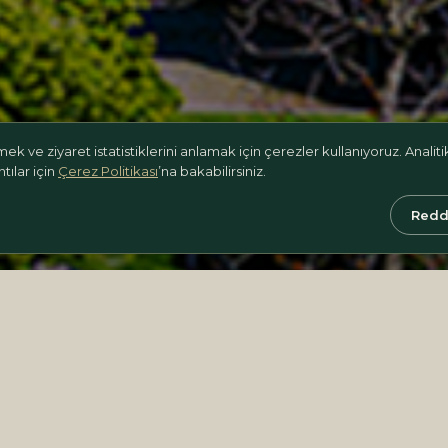
ek ve ziyaret istatistiklerini anlamak için çerezler kullanıyoruz. Analit
ntılar için
Çerez Politikası
’na bakabilirsiniz.
Aydınlatma Metni
Çerez Politikası
Kullanım ve Gizlilik
Ticari İleti İzni
Redd
© 2026 Sentez Rooftop Restaurant. Tüm hakları saklıdır.