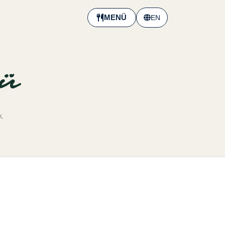
MENÜ
EN
ü
k.