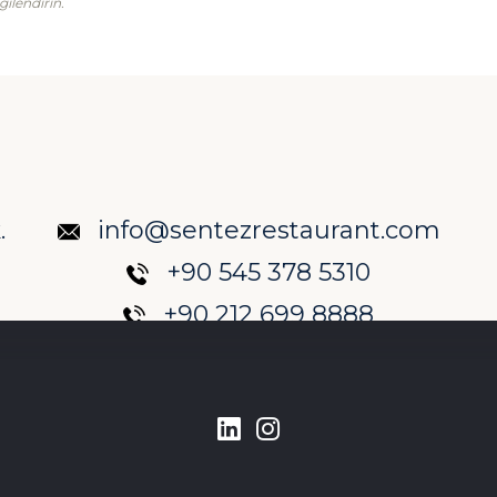
lgilendirin.
.
info@sentezrestaurant.com
+90 545 378 5310
+90 212 699 8888