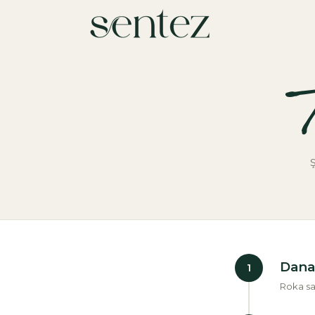
Ş
Dana
1
Roka sa