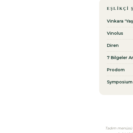
EŞLIKÇI 
Vinkara 'Yaş
Vinolus
Diren
7 Bilgeler 
Prodom
Symposium
Tadım menüsü tek