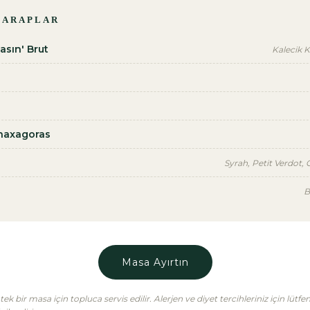
ŞARAPLAR
asın' Brut
Kalecik K
Anaxagoras
Syrah, Petit Verdot,
B
Masa Ayırtın
 bir masa için topluca servis edilir. Alerjen ve diyet tercihleriniz için lütf