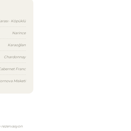
arası · Köpüklü
Narince
Karaoğlan
Chardonnay
 Cabernet Franc
ornova Misketi
en rezervasyon