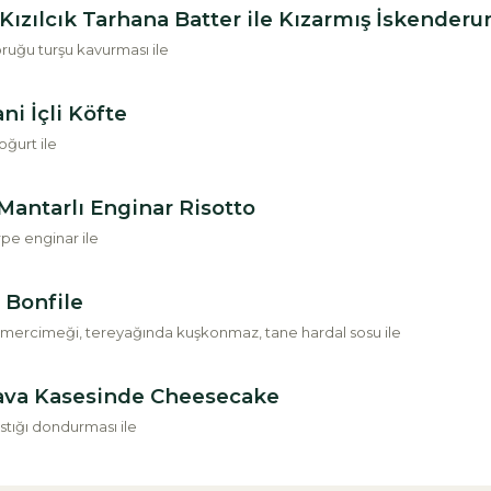
Kızılcık Tarhana Batter ile Kızarmış İskenderu
ruğu turşu kavurması ile
ni İçli Köfte
ğurt ile
Mantarlı Enginar Risotto
rpe enginar ile
 Bonfile
mercimeği, tereyağında kuşkonmaz, tane hardal sosu ile
ava Kasesinde Cheesecake
stığı dondurması ile